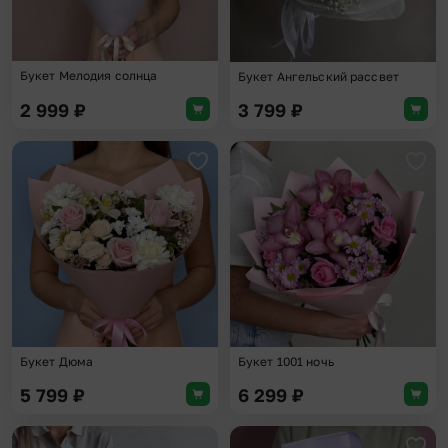
Букет Мелодия солнца
Букет Ангельский рассвет
2 999
₽
3 799
₽
Добавить в избранное
Доба
Букет Дюма
Букет 1001 ночь
5 799
₽
6 299
₽