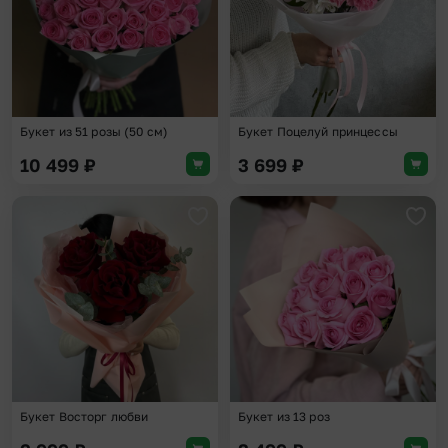
Букет из 51 розы (50 см)
Букет Поцелуй принцессы
10 499
₽
3 699
₽
Добавить в избранное
Доба
Букет Восторг любви
Букет из 13 роз