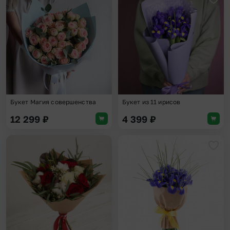
Добавить в избранное
Доба
Букет Магия совершенства
Букет из 11 ирисов
12 299
₽
4 399
₽
Добавить в избранное
Доба