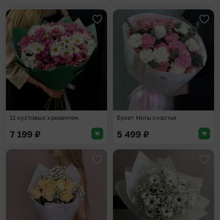
Добавить в избранное
Доба
11 кустовых хризантем
Букет Ноты счастья
7 199
₽
5 499
₽
Добавить в избранное
Доба