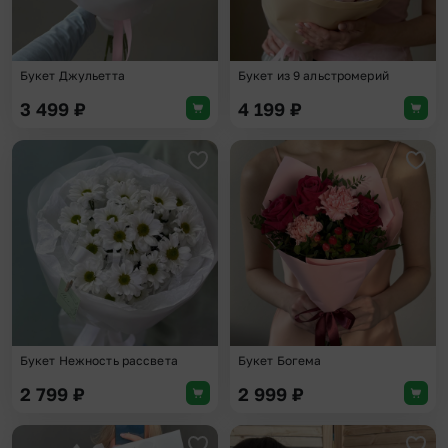
Букет Джульетта
Букет из 9 альстромерий
3 499
₽
4 199
₽
Добавить в избранное
Доба
Букет Нежность рассвета
Букет Богема
2 799
₽
2 999
₽