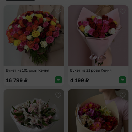
Добавить в избранное
Доба
Букет из 101 розы Кения
Букет из 21 розы Кения
16 799
₽
4 199
₽
Добавить в избранное
Доба