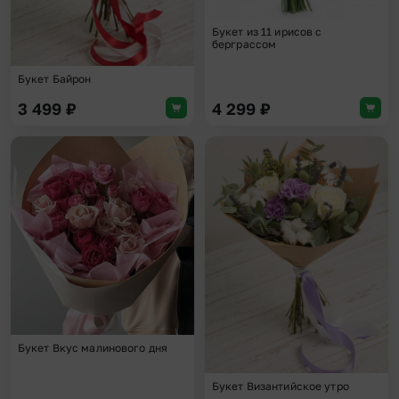
Букет из 11 ирисов с
берграссом
Букет Байрон
3 499
₽
4 299
₽
Добавить в избранное
Доба
Букет Вкус малинового дня
Букет Византийское утро