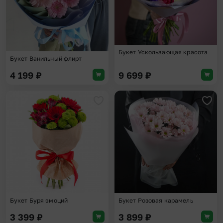
Букет Ускользающая красота
Букет Ванильный флирт
4 199
₽
9 699
₽
Добавить в избранное
Доба
Букет Буря эмоций
Букет Розовая карамель
3 399
₽
3 899
₽