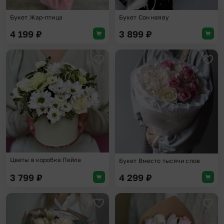
Букет Жар-птица
Букет Сон наяву
4 199
₽
3 899
₽
Добавить в избранное
Доба
Цветы в коробке Лейла
Букет Вместо тысячи слов
3 799
₽
4 299
₽
Добавить в избранное
Доба