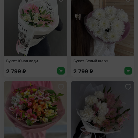
Добавить в избранное
Доба
Букет Юная леди
Букет Белый шарм
2 799
₽
2 799
₽
Добавить в избранное
Доба